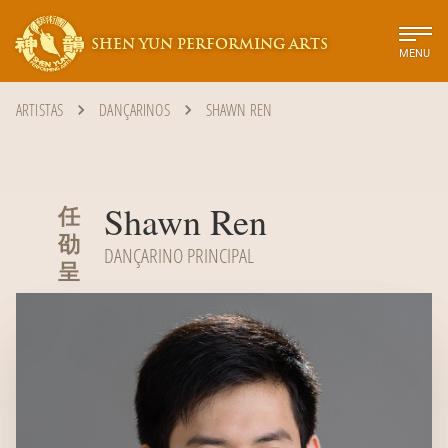
SHEN YUN PERFORMING ARTS
MENU
ARTISTAS
DANÇARINOS
SHAWN REN
Shawn Ren
任
劭
DANÇARINO PRINCIPAL
呈