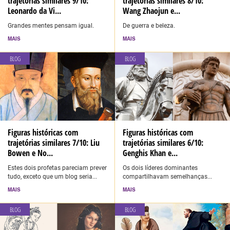
trajetórias similares 9/10:
trajetórias similares 8/10:
Leonardo da Vi...
Wang Zhaojun e...
Grandes mentes pensam igual.
De guerra e beleza.
MAIS
MAIS
BLOG
BLOG
Figuras históricas com
Figuras históricas com
trajetórias similares 7/10: Liu
trajetórias similares 6/10:
Bowen e No...
Genghis Khan e...
Estes dois profetas pareciam prever
Os dois líderes dominantes
tudo, exceto que um blog seria...
compartilhavam semelhanças...
MAIS
MAIS
BLOG
BLOG