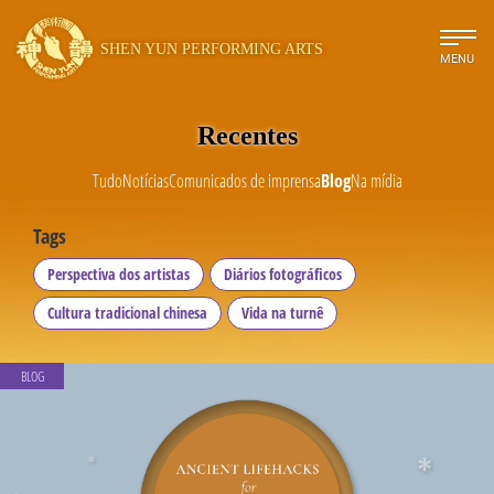
SHEN YUN PERFORMING ARTS
MENU
Recentes
Tudo
Notícias
Comunicados de imprensa
Blog
Na mídia
Tags
Perspectiva dos artistas
Diários fotográficos
Cultura tradicional chinesa
Vida na turnê
BLOG