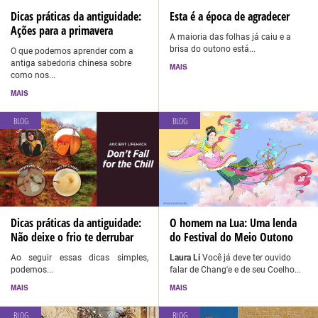
Dicas práticas da antiguidade:
Esta é a época de agradecer
Ações para a primavera
A maioria das folhas já caiu e a
brisa do outono está...
O que podemos aprender com a
antiga sabedoria chinesa sobre
MAIS
como nos...
MAIS
BLOG
BLOG
Dicas práticas da antiguidade:
O homem na Lua: Uma lenda
Não deixe o frio te derrubar
do Festival do Meio Outono
Ao seguir essas dicas simples,
Laura Li
Você já deve ter ouvido
podemos...
falar de Chang'e e de seu Coelho...
MAIS
MAIS
BLOG
BLOG