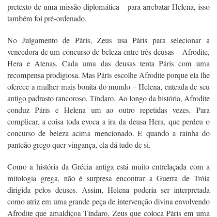
pretexto de uma missão diplomática – para arrebatar Helena, isso
também foi pré-ordenado.
No Julgamento de Páris, Zeus usa Páris para selecionar a
vencedora de um concurso de beleza entre três deusas – Afrodite,
Hera e Atenas. Cada uma das deusas tenta Páris com uma
recompensa prodigiosa. Mas Páris escolhe Afrodite porque ela lhe
oferece a mulher mais bonita do mundo – Helena, enteada de seu
antigo padrasto rancoroso, Tíndaro. Ao longo da história, Afrodite
conduz Páris e Helena um ao outro repetidas vezes. Para
complicar, a coisa toda evoca a ira da deusa Hera, que perdeu o
concurso de beleza acima mencionado. E quando a rainha do
panteão grego quer vingança, ela dá tudo de si.
Como a história da Grécia antiga está muito entrelaçada com a
mitologia grega, não é surpresa encontrar a Guerra de Tróia
dirigida pelos deuses. Assim, Helena poderia ser interpretada
como atriz em uma grande peça de intervenção divina envolvendo
Afrodite que amaldiçoa Tíndaro, Zeus que coloca Páris em uma