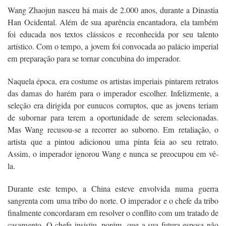
Wang Zhaojun nasceu há mais de 2.000 anos, durante a Dinastia
Han Ocidental. Além de sua aparência encantadora, ela também
foi educada nos textos clássicos e reconhecida por seu talento
artístico. Com o tempo, a jovem foi convocada ao palácio imperial
em preparação para se tornar concubina do imperador.
Naquela época, era costume os artistas imperiais pintarem retratos
das damas do harém para o imperador escolher. Infelizmente, a
seleção era dirigida por eunucos corruptos, que as jovens teriam
de subornar para terem a oportunidade de serem selecionadas.
Mas Wang recusou-se a recorrer ao suborno. Em retaliação, o
artista que a pintou adicionou uma pinta feia ao seu retrato.
Assim, o imperador ignorou Wang e nunca se preocupou em vê-
la.
Durante este tempo, a China esteve envolvida numa guerra
sangrenta com uma tribo do norte. O imperador e o chefe da tribo
finalmente concordaram em resolver o conflito com um tratado de
casamento. O chefe insistiu, porém, que a sua futura esposa não