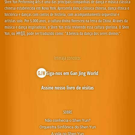
Shen Yun Performing Arts é uma das principais companhias de dança e música clássica
chinesa estabelecida em Nova York. Apresenta dança clássica chinesa, dança étnica e
folclórica e danças com contos de história, com acompanhamento orquestral e
artistas solo. Por 5.000 anos, a cultura divina floresceu na terra da China. Através da
música e dança inspiradoras, o Shen Yun está revivendo essa cultura gloriosa. O Shen
Yun, ou 神韻, pode ser traduzido como: “A beleza da dança dos seres divinos”.
Interaja conosco:
Siga-nos em Gan Jing World
Assine nosso livro de visitas
SOBRE
Não conhecia o Shen Yun?
Orquestra Sinfônica do Shen Yun
A vida no Shen Yun