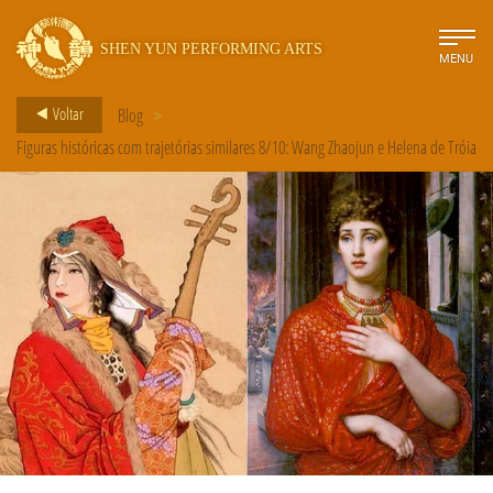
SHEN YUN PERFORMING ARTS
MENU
Voltar
Blog
>
Figuras históricas com trajetórias similares 8/10: Wang Zhaojun e Helena de Tróia