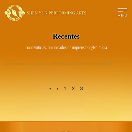
SHEN YUN PERFORMING ARTS
MENU
Recentes
Tudo
Notícias
Comunicados de imprensa
Blog
Na mídia
Todas as declarações dos espectadores são cortesia do Epoch Times e da New Tang Dynasty TV.
«
‹
1
2
3